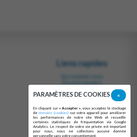
Liens rapides
Qui sommes-nous
Devenir membre
L'Écho du RIIRS
PARAMÈTRES DE COOKIES
Prochains événements
×
Nos régions
Nos partenaires
En cliquant sur
« Accepter »
, vous acceptez le stockage
de
témoins (cookies)
sur votre appareil pour améliorer
les performances de notre site Web et recueillir
certaines statistiques de fréquentation via Google
NOTRE INFOLETTRE
Analytics. Le respect de votre vie privée est important
pour nous, nous ne collectons aucune donnée
personnelle sans votre consentement.