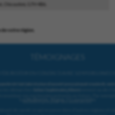
t, Chicoutimi, G7H 4B6.
e de votre région.
TÉMOIGNAGES
I DE RESTER EN CONTACT AVEC LE MILIEU AVEC QU
ande vie sociale et plus d’ouverture puisque souvent, notre 
brise l’isolement. Merci.
Lucille Binette, Région 11 Laurentides